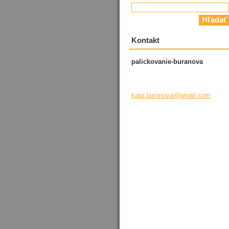
Kontakt
palickovanie-buranova
kata.bur
anova@gm
ail.com