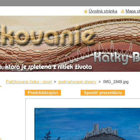
Úvodná stránka
Mapa s
Paličkovaná čipka - úvod
>
podmaľované obrazy
>
IMG_1849.jpg
Predchádzajúci
Spustiť prezentáciu