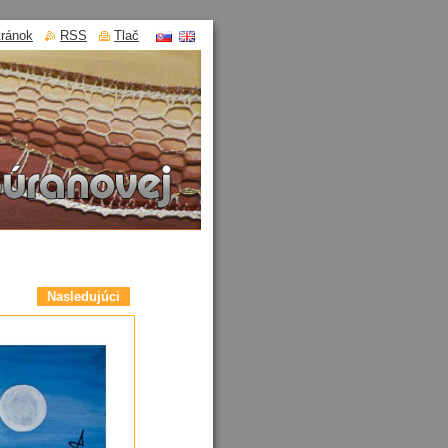
tránok
RSS
Tlač
Nasledujúci