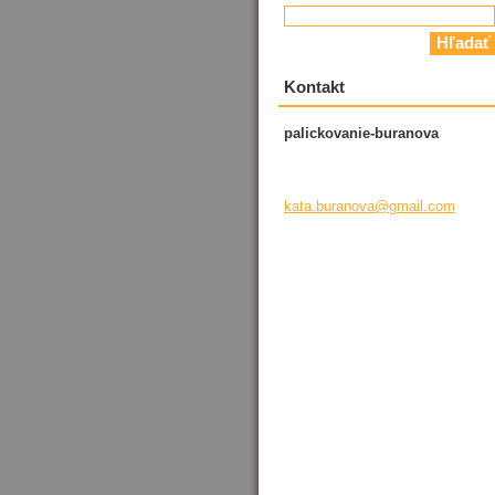
Kontakt
palickovanie-buranova
kata.bur
anova@gm
ail.com