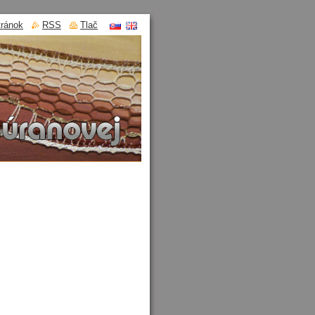
tránok
RSS
Tlač