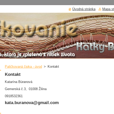
Úvodná stránka
Mapa s
Paličkovaná čipka - úvod
>
Kontakt
Kontakt
Katarína Búranová
Gemerská č.3, 01008 Žilina
0918532361
kata.buranova@gmail.com