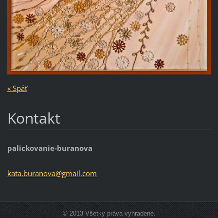
« Späť
Kontakt
palickovanie-buranova
kata.bur
anova@gm
ail.com
© 2013 Všetky práva vyhradené.