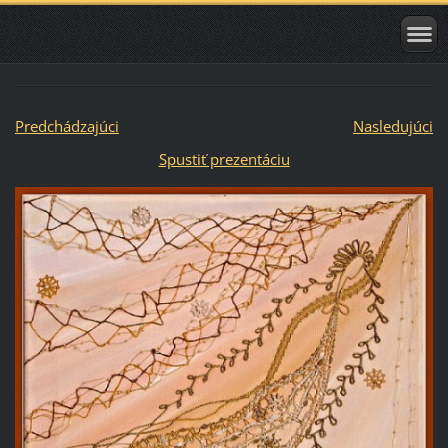
Predchádzajúci
Nasledujúci
Spustiť prezentáciu