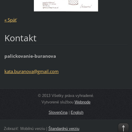
« Späť
Kontakt
palickovanie-buranova
kata.bur
anova@gm
ail.com
© 2013 Všetky práva vyhradené.
Vytvorené službou
Webnode
Slovenčina
|
English
Zobraziť:
Mobilnú verziu
|
Štandardnú verziu