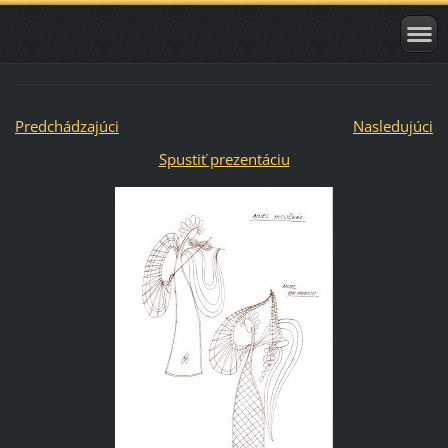
Predchádzajúci
Nasledujúci
Spustiť prezentáciu